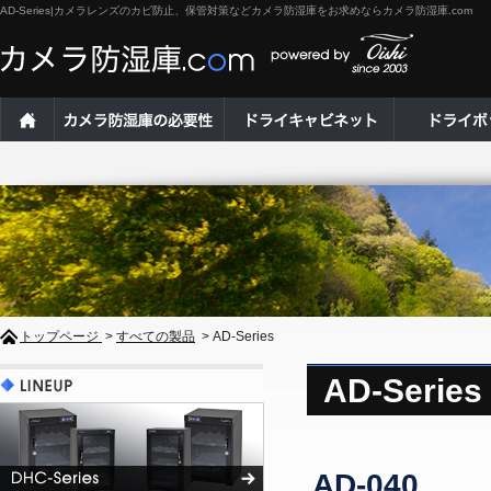
AD-Series|カメラレンズのカビ防止、保管対策などカメラ防湿庫をお求めならカメラ防湿庫.com
トップページ
>
すべての製品
> AD-Series
AD-Series
AD-040