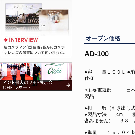
オープン価格
AD-100
●容 量１００Ｌ ●
仕様
○主要電気部 日本製
製品
●棚 数（引
●製品寸法 （cm）
含みません） ３８ 
●重量 １９．０４ k