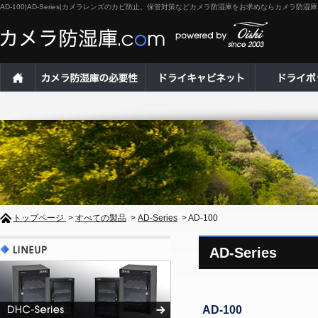
AD-100|AD-Series|カメラレンズのカビ防止、保管対策などカメラ防湿庫をお求めならカメラ防湿庫.
トップページ
>
すべての製品
>
AD-Series
> AD-100
AD-Series
AD-100